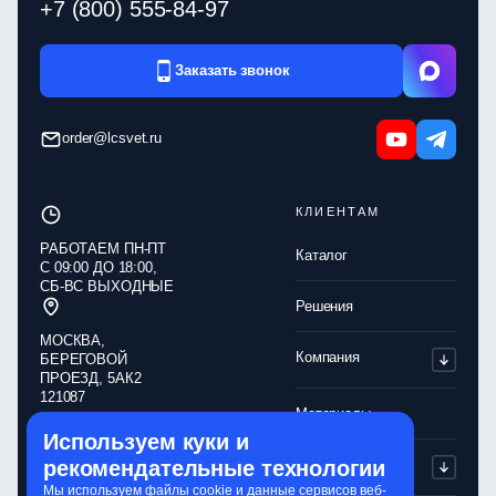
+7 (800) 555-84-97
Заказать звонок
order@lcsvet.ru
КЛИЕНТАМ
РАБОТАЕМ ПН‑ПТ
Каталог
С 09:00 ДО 18:00,
СБ‑ВС ВЫХОДНЫЕ
Решения
МОСКВА,
Компания
БЕРЕГОВОЙ
ПРОЕЗД, 5АК2
121087
Материалы
Используем куки и
Обработка
Партнерам
рекомендательные технологии
персональных
данных
Мы используем файлы cookie и данные сервисов веб-