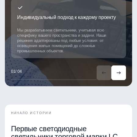
Индивидуальный подход к каждому проекту
р
Мы разрабатываем светильники, учитывая всю
специфику вашего пространства и задачи. Наши
М
решения адаптированы под любые условия: от
м
освещения жилых помещений до сложных
п
промышленных объектов.
х
п
/ 04
НАЧАЛО ИСТОРИИ
Первые светодиодные
светильники торговой марки LC